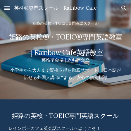
英検®専門スクール・Rainbow Cafe
Skip to main content
Skip to navigation
姫路の英検・TOEIC専門英語スクール
姫路の英検®・TOEIC®専門英語教室
｜Rainbow Cafe英語教室
英検準会場｜2014年創立
小学生から大人まで資格取得を徹底サポート！ 日本語が
話せる外国人講師による、安心の個別指導
姫路の英検・TOEIC専門英語スクール
レインボーカフェ英会話スクールへようこそ！