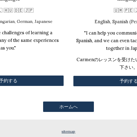
 🇭🇺 🇩🇪 🇯🇵
🇺🇲 🇵🇪 
English, Spanish (Pe
ungarian, German, Japanese
 challenges of learning a
"I can help you communic
any of the same experiences
Spanish, and we can even tack
as you."
together in Ja
Carmenのレッスンを受け
下さい
予約する
予約す
ホームへ
sitemap