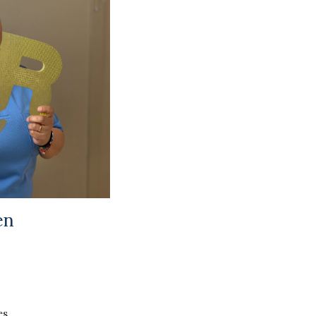
en
es