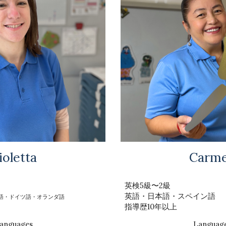
ioletta
Carm
英検5級〜2級
英語・日本語・スペイン語
語・ドイツ語・オランダ語
指導歴10年以上
anguages
Languag