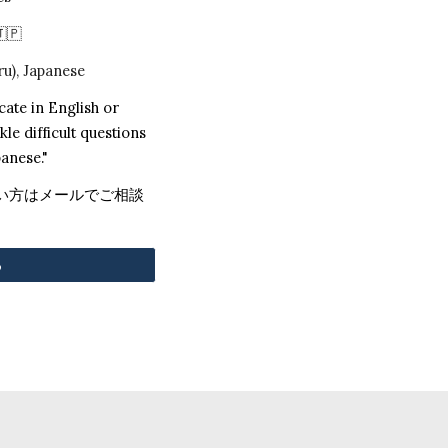
🇯🇵
ru), Japanese
ate in English or
le difficult questions
panese."
たい方はメールでご相談
。
る