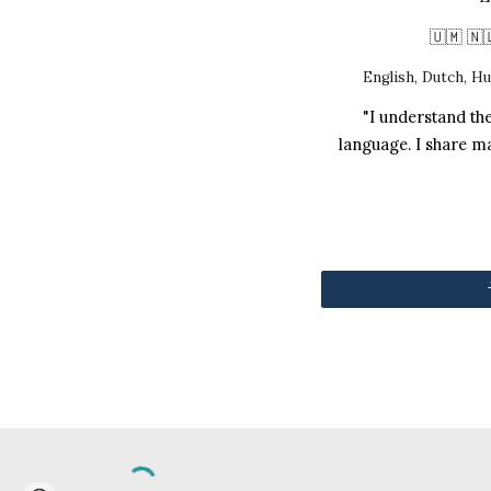
🇺🇲 🇳
English, Dutch, H
"I understand the
language. I share m